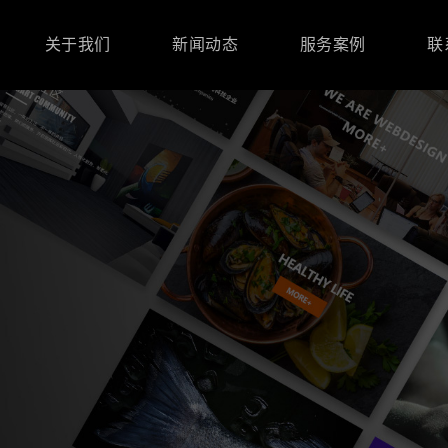
关于我们
新闻动态
服务案例
联